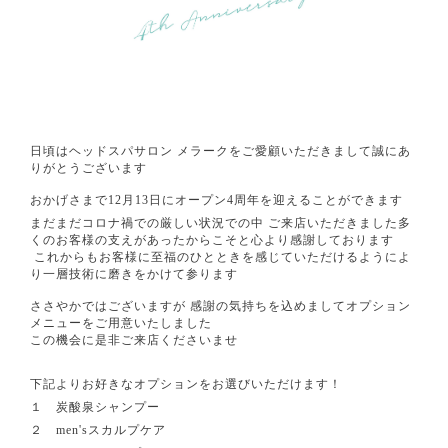
日頃はヘッドスパサロン メラークをご愛顧いただきまして誠にあ
りがとうございます
おかげさまで12月13日にオープン4周年を迎えることができます
まだまだコロナ禍での厳しい状況での中 ご来店いただきました多
くのお客様の支えがあったからこそと心より感謝しております
これからもお客様に至福のひとときを感じていただけるようによ
り一層技術に磨きをかけて参ります
⁡
ささやかではございますが 感謝の気持ちを込めましてオプション
メニューをご用意いたしました
この機会に是非ご来店くださいませ
下記よりお好きなオプションをお選びいただけます！
１ 炭酸泉シャンプー
２ men'sスカルプケア