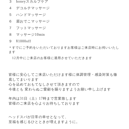
３ honeyスカルプケア
４ デコルテマッサージ
５ ハンドマッサージ
６ 眉おでこマッサージ
７ フットマッサージ
８ マッサージ10min
９ ¥1000off
＊すでにご予約をいただいておりますお客様はご来店時にお伺いいたし
ます
12月中にご来店のお客様に適用させていただきます
皆様に安心してご来店いただけます様に体調管理・感染対策も徹
底してまいります
心を込めておもてなしさせて頂きますので
今後とも 変わらぬご愛顧を賜りますようお願い申し上げます
⁡
年内は31日（土）17時まで営業致します
皆様のご来店を心よりお待ちしております
⁡
⁡
ヘッドスパが日常の幸せとなって、
至福を感じるひとときが増えますように。