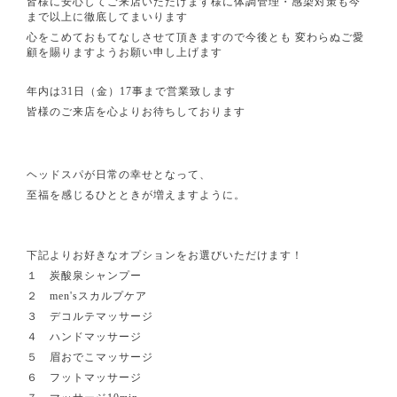
皆様に安心してご来店いただけます様に体調管理・感染対策も今
まで以上に徹底してまいります
心をこめておもてなしさせて頂きますので今後とも 変わらぬご愛
顧を賜りますようお願い申し上げます
年内は31日（金）17事まで営業致します
皆様のご来店を心よりお待ちしております
ヘッドスパが日常の幸せとなって、
至福を感じるひとときが増えますように。
下記よりお好きなオプションをお選びいただけます！
１ 炭酸泉シャンプー
２ men'sスカルプケア
３ デコルテマッサージ
４ ハンドマッサージ
５ 眉おでこマッサージ
６ フットマッサージ