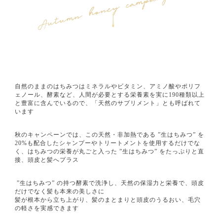
自然のままのはちみつはミネラルやビタミン、アミノ酸やポリフ
ェノール、酵素など、人間が必要とする栄養素を実に190種類以上
と豊富に含んでいるので、「天然のサプリメント」とも呼ばれて
います
秋のキャンペーンでは、この天然・非加熱である ”生はちみつ” を
20%も配合したシャンプーやトリートメントを使用するだけでな
く、はちみつの栄養が丸ごと入った ”生はちみつ” をたっぷりと直
接、頭皮と髪へプラス
”生はちみつ” の持つ酵素で洗浄し、天然の保湿力と栄養で、頭皮
だけでなく髪も本来の美しさに
髪が根本から立ち上がり、髪のまとまりと頭皮のうるおい、毛穴
の軽さを実感できます