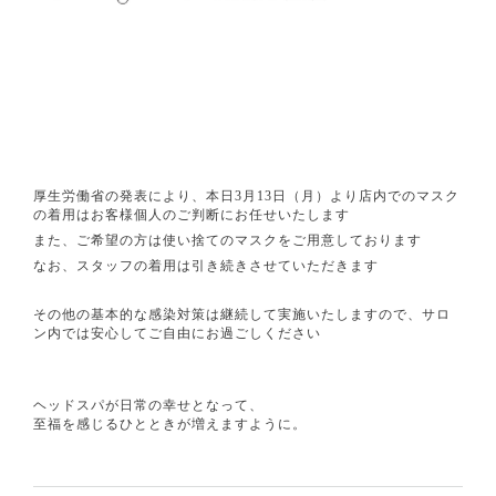
厚生労働省の発表により、本日3月13日（月）より店内でのマスク
の着用はお客様個人のご判断にお任せいたします
また、ご希望の方は使い捨てのマスクをご用意しております
なお、スタッフの着用は引き続きさせていただきます
⁡
その他の基本的な感染対策は継続して実施いたしますので、サロ
ン内では安心してご自由にお過ごしください
⁡
⁡
ヘッドスパが日常の幸せとなって、
至福を感じるひとときが増えますように。