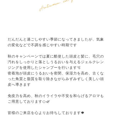
だんだんと過ごしやすい季節になってきましたが、気象
の変化などで不調を感じやすい時期です
⁡
秋のキャンペーンでは夏に酷使した頭皮と髪に、毛穴の
汚れをしっかりと落としうるおいを与えるジェルクレン
ジングを使用したシャンプーを行います🫧
密着泡が頭皮にうるおいを密閉、保湿力を高め、古くな
った角質と脂質を取り除きながらみずみずしく美しい頭
皮へ導きます
⁡
免疫力を高め、秋のイライラや不安を和らげるアロマも
ご用意しております🍊🌿
皆様のご来店を心よりお待ちしております🍁